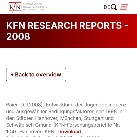
Skip
DE
to
content
KFN RESEARCH REPORTS -
2008
Back to overview
Baier, D. (2008). Entwicklung der Jugenddelinquenz
und ausgewählter Bedingungsfaktoren seit 1998 in
den Städten Hannover, München, Stuttgart und
Schwäbisch Gmünd (KFN-Forschungsberichte Nr.
104). Hannover: KFN.
Download