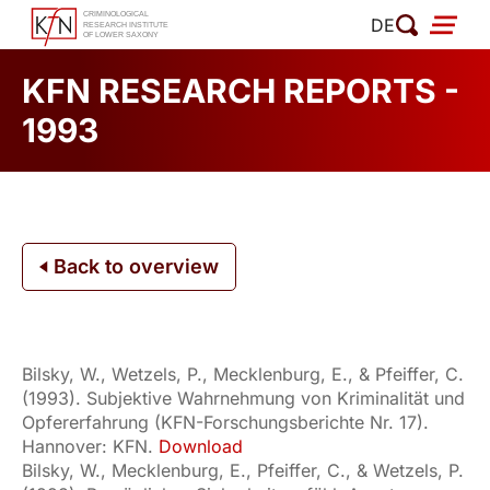
Skip
DE
to
content
KFN RESEARCH REPORTS -
1993
Back to overview
Bilsky, W., Wetzels, P., Mecklenburg, E., & Pfeiffer, C.
(1993). Subjektive Wahrnehmung von Kriminalität und
Opfererfahrung (KFN-Forschungsberichte Nr. 17).
Hannover: KFN.
Download
Bilsky, W., Mecklenburg, E., Pfeiffer, C., & Wetzels, P.