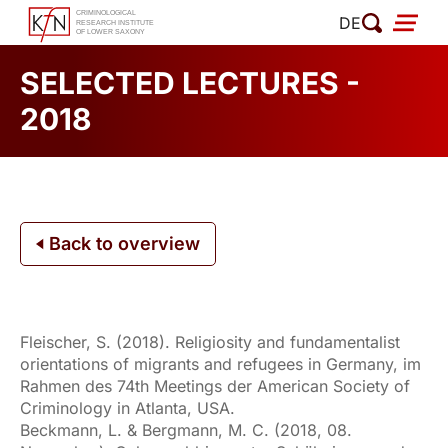
Skip
DE
to
content
SELECTED LECTURES -
2018
Back to overview
Fleischer, S. (2018). Religiosity and fundamentalist
orientations of migrants and refugees in Germany, im
Rahmen des 74th Meetings der American Society of
Criminology in Atlanta, USA.
Beckmann, L. & Bergmann, M. C. (2018, 08.