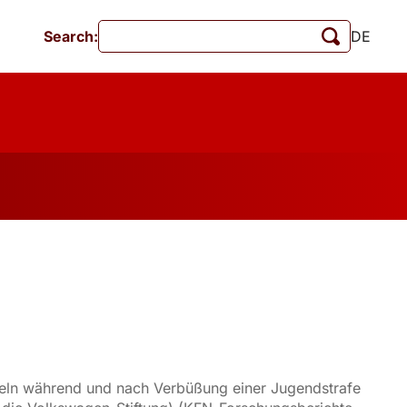
Search:
DE
Events
MschrKrim
Publications
andeln während und nach Verbüßung einer Jugendstrafe