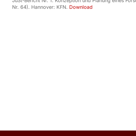
JuSt-Bericht Nr. 1. Konzeption und Planung eines For
Nr. 64). Hannover: KFN.
Download