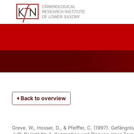
Skip
to
content
Back to overview
Greve, W., Hosser, D., & Pfeiffer, C. (1997). Gefängn