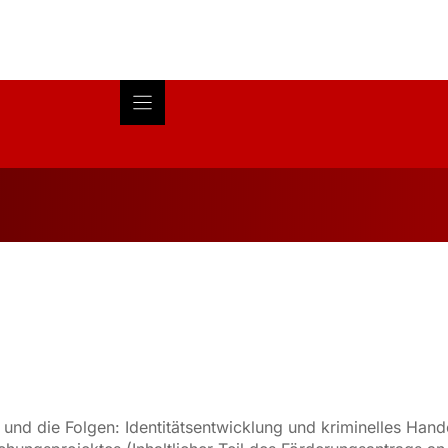
Blog
About
Research
is und die Folgen: Identitätsentwicklung und kriminelles H