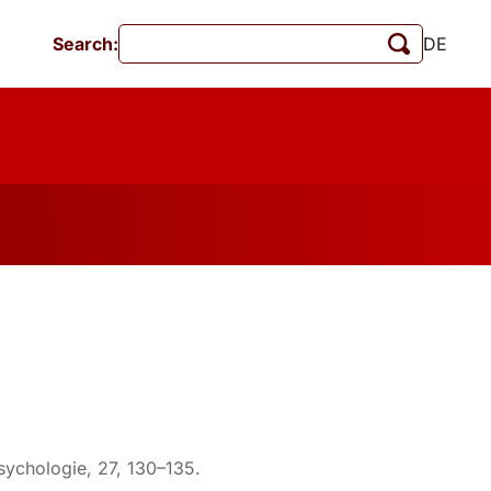
Search:
DE
Events
MschrKrim
Publications
Psychologie, 27, 130–135.