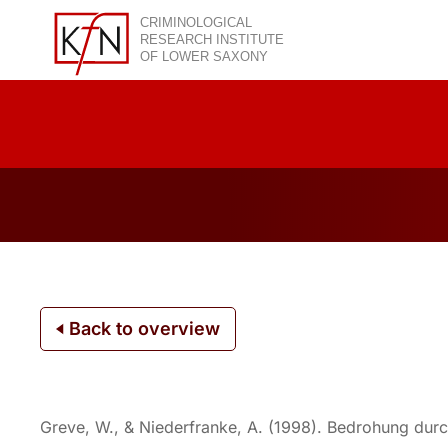
Skip
to
content
Back to overview
Greve, W., & Niederfranke, A. (1998). Bedrohung durch 