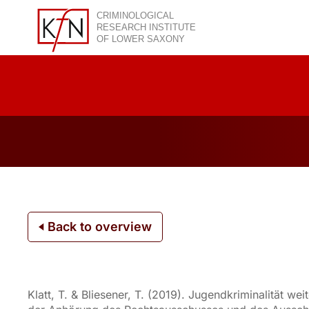
Skip
to
content
Back to overview
Klatt, T. & Bliesener, T. (2019). Jugendkriminalität 