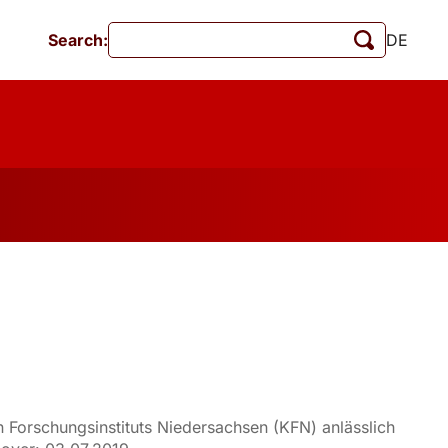
Search:
DE
Events
MschrKrim
Publications
en Forschungsinstituts Niedersachsen (KFN) anlässlich