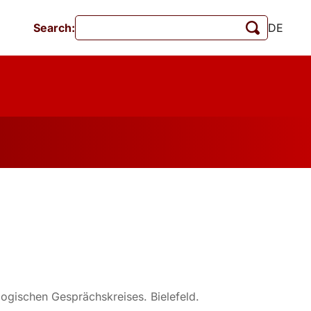
Search:
DE
Events
MschrKrim
Publications
logischen Gesprächskreises. Bielefeld.