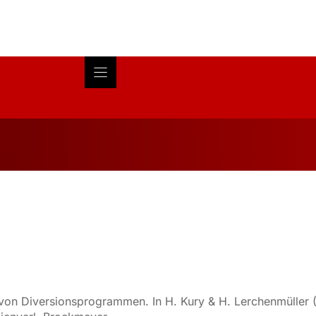
Blog
About
Research
von Diversionsprogrammen. In H. Kury & H. Lerchenmüller (E