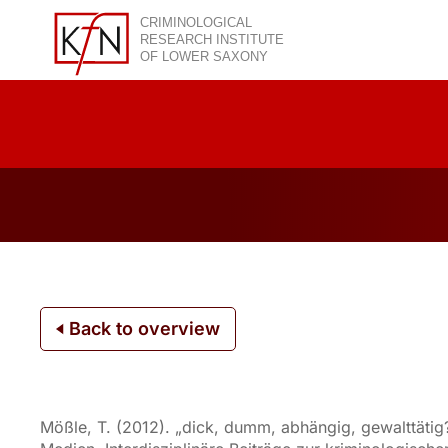
Skip
to
content
Back to overview
Mößle, T. (2012). „dick, dumm, abhängig, gewalttätig