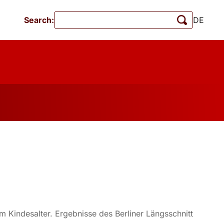
Search:
DE
Events
MschrKrim
Publications
 Kindesalter. Ergebnisse des Berliner Längsschnitt