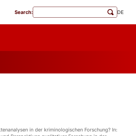
Search:
DE
Events
MschrKrim
Publications
Aktenanalysen in der kriminologischen Forschung? In: