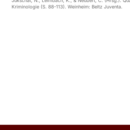
Jukschat, N., Leimbach, K., & Neubert, C. (Hrsg.). Qu
Kriminologie (S. 88-113). Weinheim: Beltz Juventa.