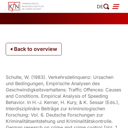
Skip
DE
to
content
Back to overview
Schulte, W. (1983). Verkehrsdelinquenz: Ursachen
und Bedingungen, Empirische Analysen des
Geschwindigkeitsverhaltens: Traffic Offences: Causes
and Conditions. Empirical Analysis of Speeding
Behavior. In H.-J. Kerner, H. Kury, & K. Sessar (Eds.),
Interdisziplinäre Beiträge zur kriminologischen
Forschung: Vol. 6. Deutsche Forschungen zur
Kriminalitätsentstehung und Kriminalitätskontrolle.
German research on crime and crime control (Vol. 1,