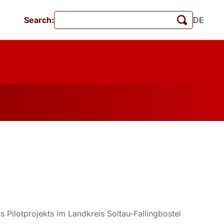
Search:
DE
Events
MschrKrim
Publications
s Pilotprojekts im Landkreis Soltau-Fallingbostel