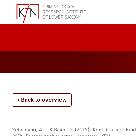
Skip
to
content
Back to overview
Schumann, A. I. & Baier, D. (2013). Konfliktfähige Kin