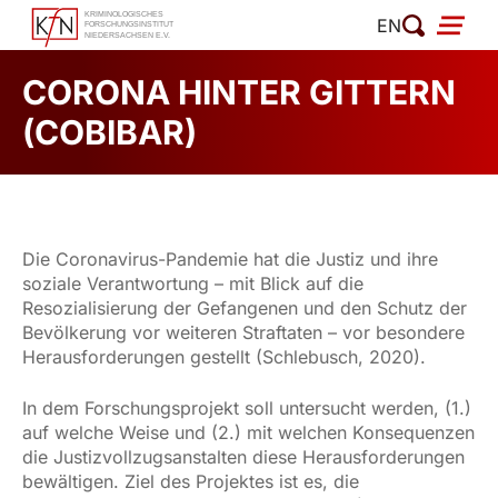
Zum
EN
Inhalt
springen
CORONA HINTER GITTERN
(COBIBAR)
Die Coronavirus-Pandemie hat die Justiz und ihre
soziale Verantwortung – mit Blick auf die
Resozialisierung der Gefangenen und den Schutz der
Bevölkerung vor weiteren Straftaten – vor besondere
Herausforderungen gestellt (Schlebusch, 2020).
In dem Forschungsprojekt soll untersucht werden, (1.)
auf welche Weise und (2.) mit welchen Konsequenzen
die Justizvollzugsanstalten diese Herausforderungen
bewältigen. Ziel des Projektes ist es, die