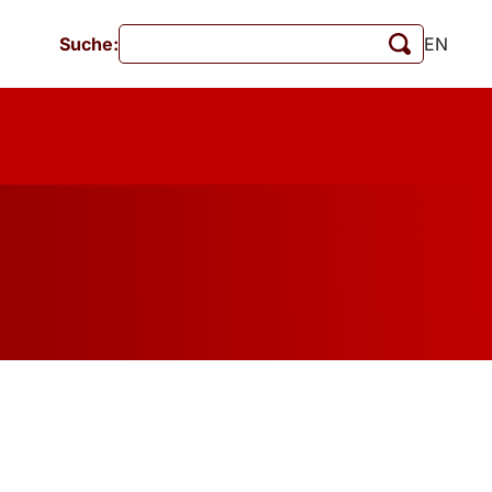
Suche:
EN
Veranstaltungen
MschrKrim
tionen