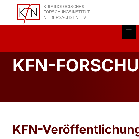
Zum
Inhalt
springen
Akt
KFN-FORSCHU
KFN-Veröffentlichun