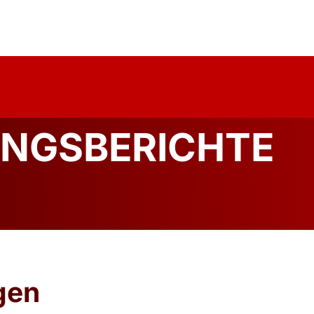
uelles
Über Uns
Forschung
Publika
NGSBERICHTE
gen