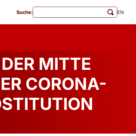
Suche:
EN
Veranstaltungen
MschrKrim
tionen
 DER MITTE
DER CORONA-
OSTITUTION