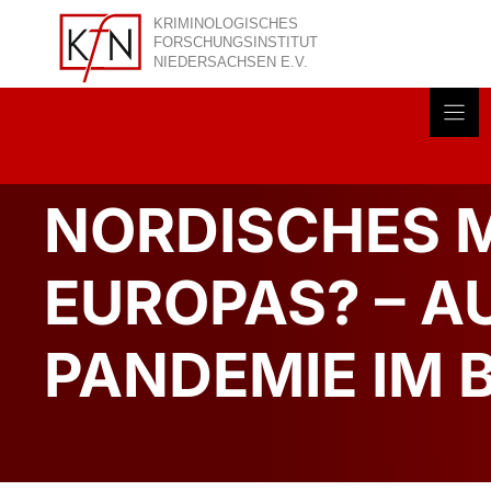
Zum
Inhalt
springen
Akt
NORDISCHES M
EUROPAS? – 
PANDEMIE IM 