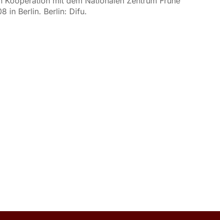
 in Kooperation mit dem Nationalen Zentrum Frühe
in Berlin. Berlin: Difu.