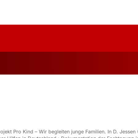
uelles
Über Uns
Forschung
Publika
kt Pro Kind – Wir begleiten junge Familien. In D. Jessen (