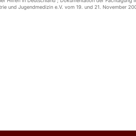
üher Hilfen in Deutschland ; Dokumentation der Fachtagung
trie und Jugendmedizin e.V. vom 19. und 21. November 2008 