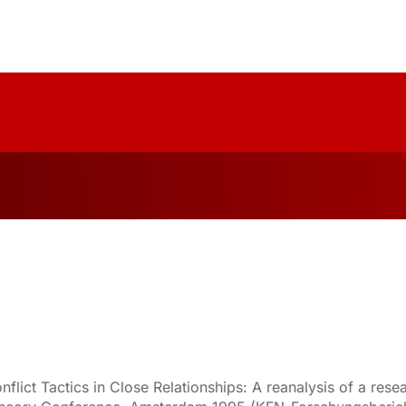
uelles
Über Uns
Forschung
Publika
Conflict Tactics in Close Relationships: A reanalysis of a r