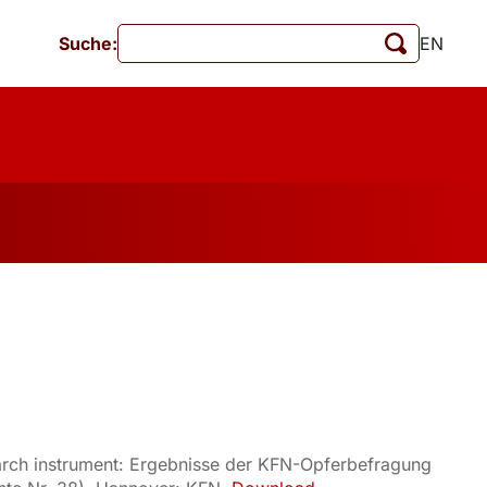
Suche:
EN
Veranstaltungen
MschrKrim
tionen
esearch instrument: Ergebnisse der KFN-Opferbefragung