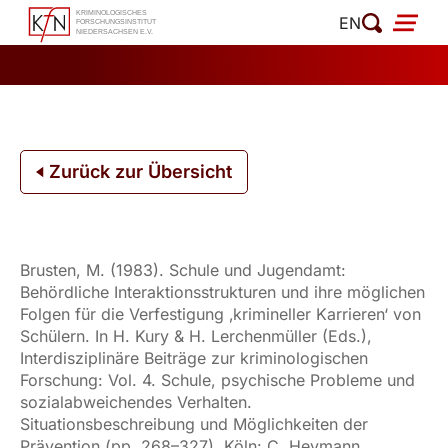
Zum
EN
Inhalt
springen
Zurück zur Übersicht
Brusten, M. (1983). Schule und Jugendamt:
Behördliche Interaktionsstrukturen und ihre möglichen
Folgen für die Verfestigung ‚krimineller Karrieren‘ von
Schülern. In H. Kury & H. Lerchenmüller (Eds.),
Interdisziplinäre Beiträge zur kriminologischen
Forschung: Vol. 4. Schule, psychische Probleme und
sozialabweichendes Verhalten.
Situationsbeschreibung und Möglichkeiten der
Prävention (pp. 268–327). Köln: C. Heymann.