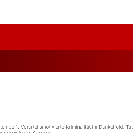
uelles
Über Uns
Forschung
Publika
tember). Vorurteilsmotivierte Kriminalität im Dunkelfeld. Ta