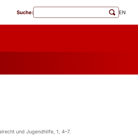
Suche:
EN
Veranstaltungen
MschrKrim
tionen
lrecht und Jugendhilfe, 1, 4–7.