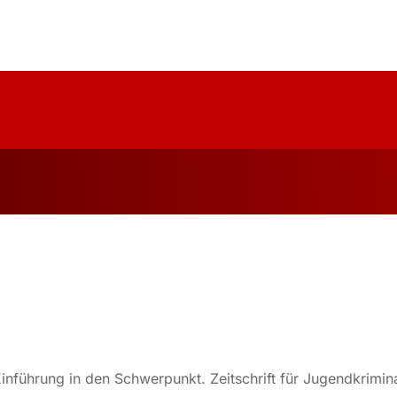
uelles
Über Uns
Forschung
Publika
nführung in den Schwerpunkt. Zeitschrift für Jugendkrimina