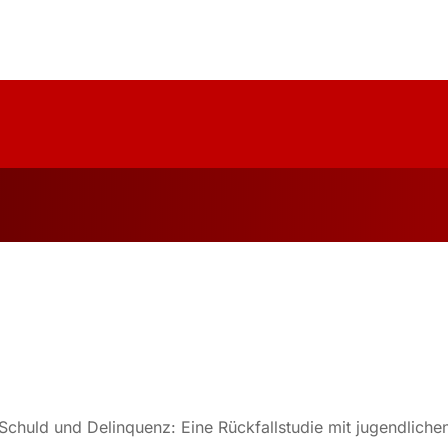
uelles
Über Uns
Forschung
Publika
chuld und Delinquenz: Eine Rückfallstudie mit jugendlichen