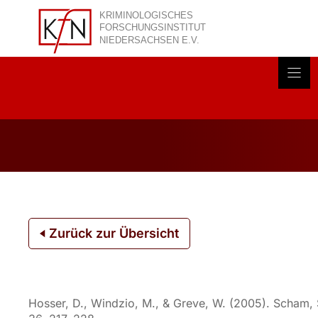
Zum
Inhalt
springen
Akt
Zurück zur Übersicht
Hosser, D., Windzio, M., & Greve, W. (2005). Scham, S