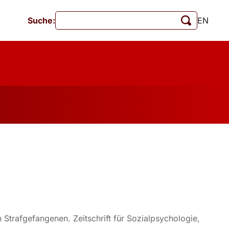
Suche:
EN
Veranstaltungen
MschrKrim
tionen
 Strafgefangenen. Zeitschrift für Sozialpsychologie,