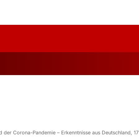
uelles
Über Uns
Forschung
Publika
end der Corona-Pandemie – Erkenntnisse aus Deutschland, 1