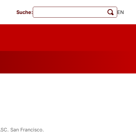
Suche:
EN
Veranstaltungen
MschrKrim
tionen
ASC. San Francisco.