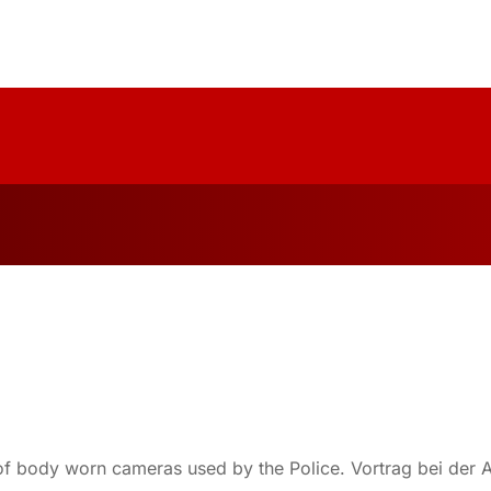
uelles
Über Uns
Forschung
Publika
of body worn cameras used by the Police. Vortrag bei der 