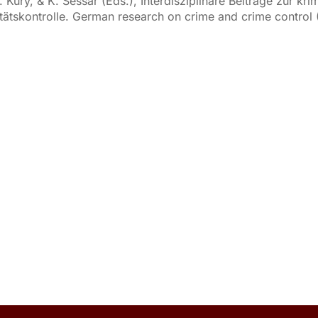
 Kury, & K. Sessar (Eds.), Interdisziplinäre Beiträge zur kr
itätskontrolle. German research on crime and crime control