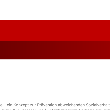
uelles
Über Uns
Forschung
Publika
ule – ein Konzept zur Prävention abweichenden Sozialverhalt