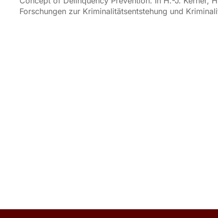
Concept of Delinquency Prevention. In H.-J. Kerner, H.
Forschungen zur Kriminalitätsentstehung und Kriminal