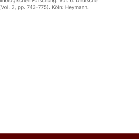
iminologischen Forschung: Vol. 6. Deutsche
 (Vol. 2, pp. 743–775). Köln: Heymann.