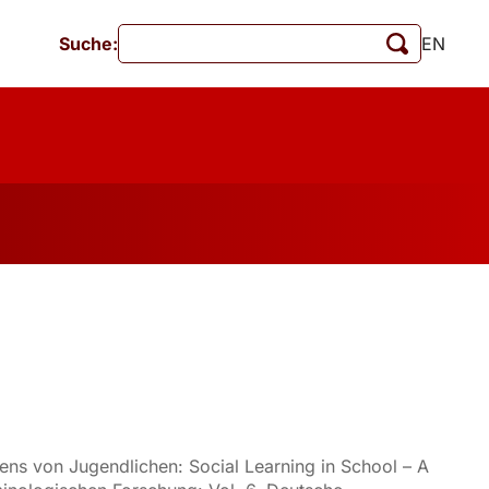
Suche:
EN
Veranstaltungen
MschrKrim
tionen
ens von Jugendlichen: Social Learning in School – A