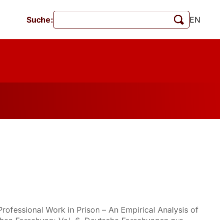
Suche:
EN
Veranstaltungen
MschrKrim
tionen
rofessional Work in Prison – An Empirical Analysis of