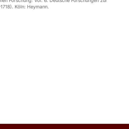
ischen Forschung: Vol. 6. Deutsche Forschungen zur
2–1718). Köln: Heymann.