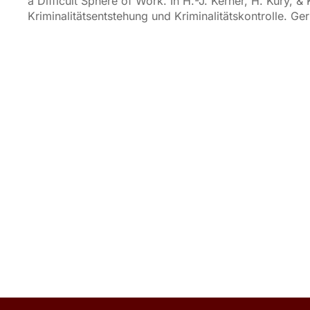
a Difficult Sphere of Work. In H.-J. Kerner, H. Kury, 
Kriminalitätsentstehung und Kriminalitätskontrolle. G