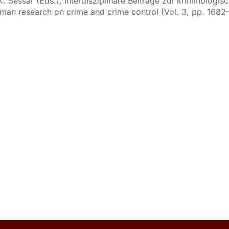
& K. Sessar (Eds.), Interdisziplinäre Beiträge zur kriminolog
erman research on crime and crime control (Vol. 3, pp. 168