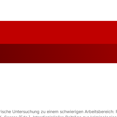
uelles
Über Uns
Forschung
Publika
irische Untersuchung zu einem schwierigen Arbeitsbereich: P