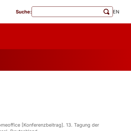
Suche:
EN
Veranstaltungen
MschrKrim
tionen
 Homeoffice [Konferenzbeitrag]. 13. Tagung der