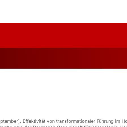
uelles
Über Uns
Forschung
Publika
. September). Effektivität von transformationaler Führung im