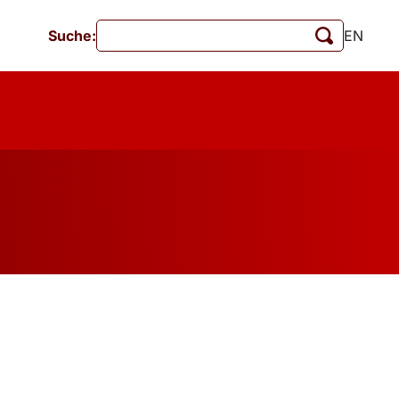
Suche:
EN
Veranstaltungen
MschrKrim
tionen