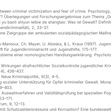
between criminal victimization and fear of crime. Psycholog
it“? Überlegungen und Forschungsergebnisse zum Thema „Gew
yi yu baoli shiyun leibie de shangtao: Was ist Gewalt? Defin
ndkriminalität), 2, 33–37.
sene Zielgruppe der ambulanten sozialpädagogischen Maßnah
-Mansour, Ch. Mayer, U. Abeska, & L. Kraus (1997). Jugenda
ift für Jugendkriminalrecht und Jugendhilfe, 175–177.
robleme einer nomologischen Handlungserklärung. Psycholo
Wirkungen strafrechtlicher Sozialkontrolle jugendlicher Kri
(4), 436–437.
Neue Kriminalpolitik, 9(3), 4–5.
g sozialer Unterstützung für Opfer krimineller Gewalt. Monat
89–403.
). Auswahlverfahren und Validitätsprüfung bei speziellen P
53–171.
rum, 9, 12–13.
ion mit Schutzgelderpressung und Korruption? Eine bundesw