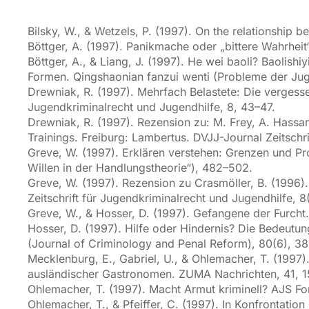
Bilsky, W., & Wetzels, P. (1997). On the relationship 
Böttger, A. (1997). Panikmache oder „bittere Wahrhe
Böttger, A., & Liang, J. (1997). He wei baoli? Baolishi
Formen. Qingshaonian fanzui wenti (Probleme der Juge
Drewniak, R. (1997). Mehrfach Belastete: Die verges
Jugendkriminalrecht und Jugendhilfe, 8, 43–47.
Drewniak, R. (1997). Rezension zu: M. Frey, A. Hassan
Trainings. Freiburg: Lambertus. DVJJ-Journal Zeitschr
Greve, W. (1997). Erklären verstehen: Grenzen und P
Willen in der Handlungstheorie“), 482–502.
Greve, W. (1997). Rezension zu Crasmöller, B. (1996). 
Zeitschrift für Jugendkriminalrecht und Jugendhilfe, 8
Greve, W., & Hosser, D. (1997). Gefangene der Furcht. 
Hosser, D. (1997). Hilfe oder Hindernis? Die Bedeutun
(Journal of Criminology and Penal Reform), 80(6), 3
Mecklenburg, E., Gabriel, U., & Ohlemacher, T. (1997
ausländischer Gastronomen. ZUMA Nachrichten, 41, 1
Ohlemacher, T. (1997). Macht Armut kriminell? AJS Fo
Ohlemacher, T., & Pfeiffer, C. (1997). In Konfrontat