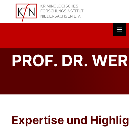
Zum
Inhalt
springen
Akt
PROF. DR. WE
Expertise und Highli