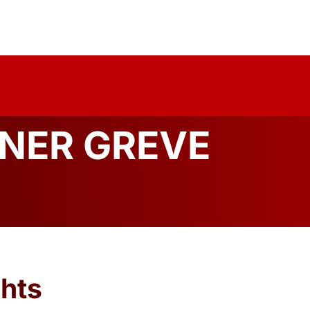
uelles
Über Uns
Forschung
Publika
RNER GREVE
ghts