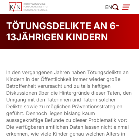
Zum
EN
Inhalt
springen
TÖTUNGSDELIKTE AN 6-
13JÄHRIGEN KINDERN
In den vergangenen Jahren haben Tötungsdelikte an
Kindern in der Öffentlichkeit immer wieder große
Betroffenheit verursacht und zu teils heftigen
Diskussionen über die Hintergründe dieser Taten, den
Umgang mit den Täterinnen und Tätern solcher
Delikte sowie zu möglichen Präventionsstrategien
geführt. Dennoch liegen bislang kaum
aussagekräftige Befunde zu dieser Problematik vor:
Die verfügbaren amtlichen Daten lassen nicht einmal
erkennen, wie viele Kinder genau welchen Alters in