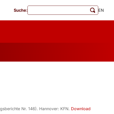
Suche:
EN
Veranstaltungen
MschrKrim
tionen
ngsberichte Nr. 146). Hannover: KFN.
Download