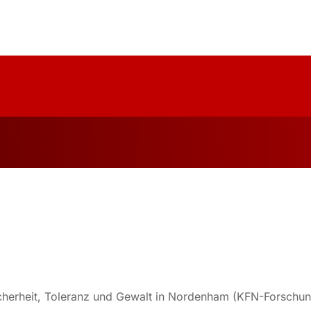
uelles
Über Uns
Forschung
Publika
icherheit, Toleranz und Gewalt in Nordenham (KFN-Forschu