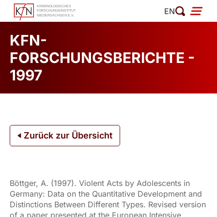
Zum
EN
Inhalt
springen
KFN-
FORSCHUNGSBERICHTE -
1997
Zurück zur Übersicht
Böttger, A. (1997). Violent Acts by Adolescents in
Germany: Data on the Quantitative Development and
Distinctions Between Different Types. Revised version
of a paper presented at the European Intensive